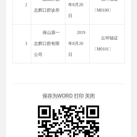
2
年8月20
志辉口腔诊所
〔M0100〕
日
保山源一
2019
云环辐证
3
志辉口腔有限
年8月20
〔M0101〕
公司
日