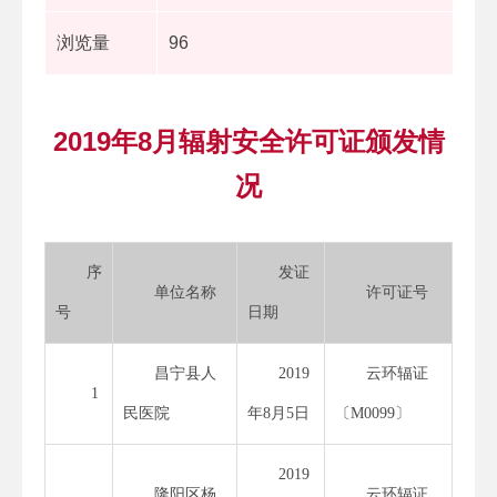
浏览量
96
2019年8月辐射安全许可证颁发情
况
序
发证
单位名称
许可证号
号
日期
昌宁县人
2019
云环辐证
1
民医院
年8月5日
〔M0099〕
2019
隆阳区杨
云环辐证