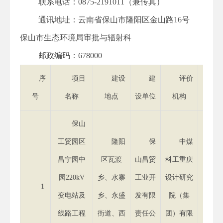
联系电话：0875-2191011（兼传真）
通讯地址：云南省保山市隆阳区金山路16号
保山市生态环境局审批与辐射科
邮政编码：678000
序
项目
建设
建
评价
号
名称
地点
设单位
机构
日
保山
工贸园区
隆阳
保
中煤
昌宁园中
区瓦渡
山昌贸
科工重庆
2
园220kV
乡、水寨
工业开
设计研究
1
年5月
变电站及
乡、永盛
发有限
院（集
日
线路工程
街道、西
责任公
团）有限