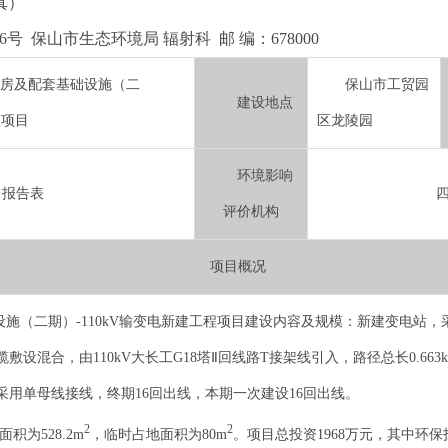
传真）
 保山市生态环境局 辐射科 邮 编：678000
房及配套基础设施（二
保山市工贸园
建设地点
程项目
区龙陵园
环境影响
报告表
评价机构
项目概况
（二期）-110kV输变电新建工程项目建设内容及规模：新建变电站，采用
设混合，由110kV大长工G18塔Ⅱ回线路T接架线引入，路径总长0.663km〔0
侧采用单母线接线，终期16回出线，本期一次建设16回出线。
2
2
积为528.2m
，临时占地面积为80m
。项目总投资1968万元，其中环保投