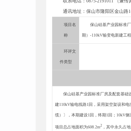
联系电话：0875-2191011 （兼
通讯地址：保山市隆阳区金山路16号
项目名
保山硅基产业园标准厂
称
期）-110kV输变电新建工
环评文
件类型
保山硅基产业园标准厂房及配套基础设施
建110kV输电线路1回，采用架空架设和电缆敷
缆）〕，本期建设1回，终期1回；10kV
2
项目总占地面积为608.2m
，其中永久占地面