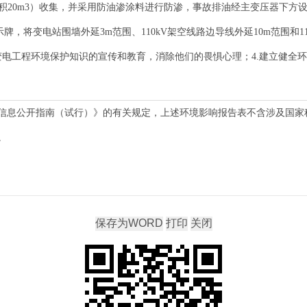
积20m3）收集，并采用防油渗涂料进行防渗，事故排油经主变压器下方设
，将变电站围墙外延3m范围、110kV架空线路边导线外延10m范围和110
变电工程环境保护知识的宣传和教育，消除他们的畏惧心理；4.建立健全
信息公开指南（试行）》的有关规定，上述环境影响报告表不含涉及国家
。