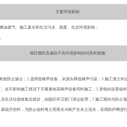
主要环境影响
械燃油废气、施工废水和生活污水、固废、生态环境影响；
。
项目预防及减轻不良环境影响的对策和措施
有效防止扬尘；2.选用低噪声设备，从源头降低噪声污染；3.施工渣土
度，在不影响施工情况下尽量避免高噪声设备同时施工；5.变电站设置临
人员生活垃圾收集后就近，由园区环卫部门清运处理；7.施工期间为防止
8.基础开挖时，为防止临时堆土受雨水冲刷产生水土流失，采用防护网进