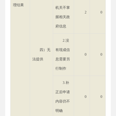
理结果
机关不掌
2
0
握相关政
府信息
2.没
四）无
有现成信
0
0
法提供
息需要另
行制作
3.补
正后申请
0
0
内容仍不
明确