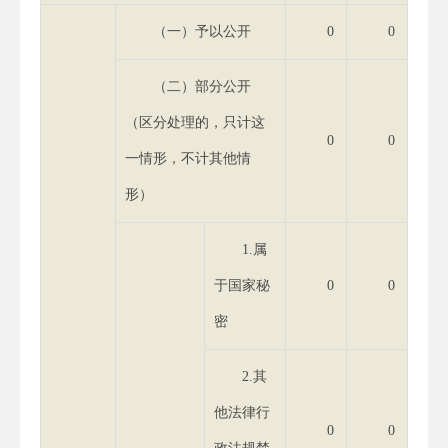
（一）予以公开
0
0
（二）部分公开
（区分处理的，只计这
0
0
一情形，不计其他情
形）
1.属
于国家秘
0
0
密
2.其
他法律行
0
0