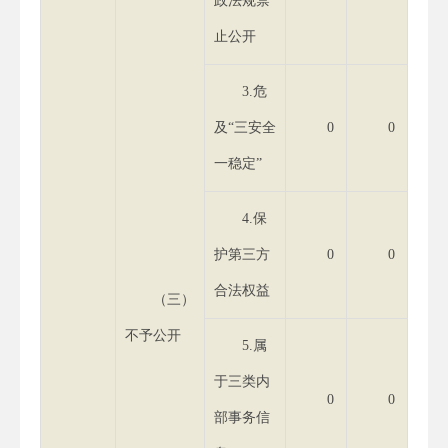
政法规禁
止公开
3.危
及“三安全
0
0
一稳定”
4.保
护第三方
0
0
合法权益
（三）
不予公开
5.属
于三类内
0
0
部事务信