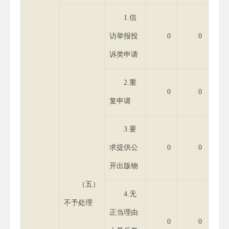
1.信
访举报投
0
0
诉类申请
2.重
0
0
复申请
3.要
求提供公
0
0
开出版物
（五）
4.无
不予处理
正当理由
0
0