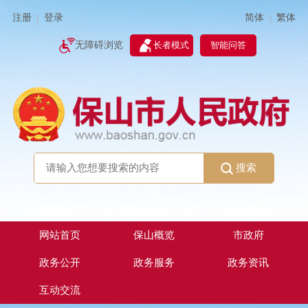
简体
繁体
注册
登录
|
|
无障碍浏览
长者模式
智能问答
搜索
网站首页
保山概览
市政府
政务公开
政务服务
政务资讯
互动交流