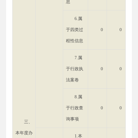
息
6.属
于四类过
0
0
程性信息
7.属
于行政执
0
0
法案卷
8.属
于行政查
0
0
询事项
三、
本年度办
1.本