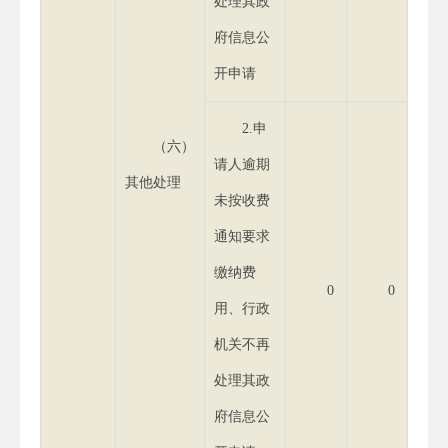
处理其政
府信息公
开申请
2.申
（六）
请人逾期
其他处理
未按收费
通知要求
缴纳费
0
0
用、行政
机关不再
处理其政
府信息公