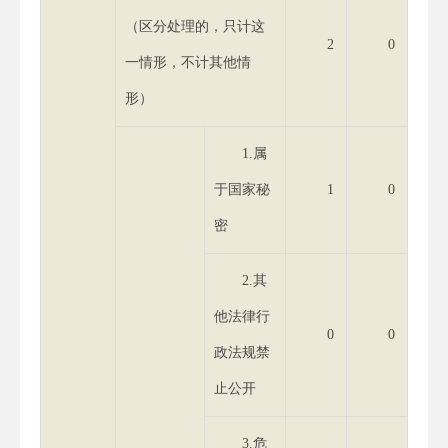
（区分处理的，只计这
2
0
一情形，不计其他情
形）
1.属
于国家秘
1
0
密
2.其
他法律行
0
0
政法规禁
止公开
3.危