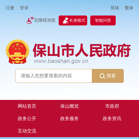
简体
繁体
注册
登录
|
|
无障碍浏览
长者模式
智能问答
搜索
网站首页
保山概览
市政府
政务公开
政务服务
政务资讯
互动交流