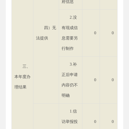
府信息
2.没
四）无
有现成信
0
0
法提供
息需要另
行制作
3.补
三、
正后申请
本年度办
0
0
内容仍不
理结果
明确
1.信
访举报投
0
0