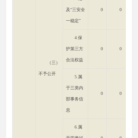
及“三安全
0
0
一稳定”
4.保
护第三方
0
0
合法权益
（三）
不予公开
5.属
于三类内
0
0
部事务信
息
6.属