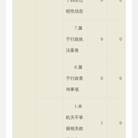
于四类过
0
0
程性信息
7.属
于行政执
0
0
法案卷
8.属
于行政查
0
0
询事项
1.本
机关不掌
1
0
握相关政