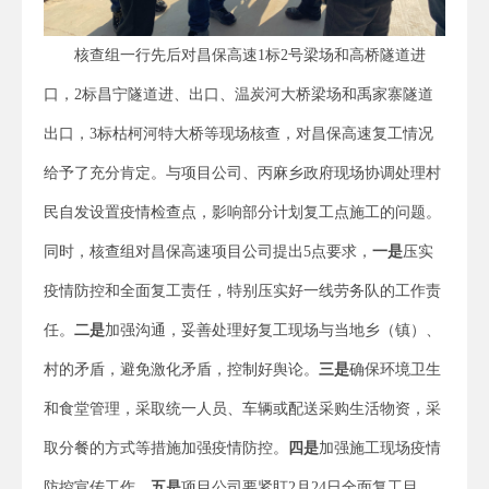
核查组一行先后对昌保高速1标2号梁场和高桥隧道进
口，2标昌宁隧道进、出口、温炭河大桥梁场和禹家寨隧道
出口，3标枯柯河特大桥等现场核查，对昌保高速复工情况
给予了充分肯定。与项目公司、丙麻乡政府现场协调处理村
民自发设置疫情检查点，影响部分计划复工点施工的问题。
同时，核查组对昌保高速项目公司提出5点要求，
一是
压实
疫情防控和全面复工责任，特别压实好一线劳务队的工作责
任。
二是
加强沟通，妥善处理好复工现场与当地乡（镇）、
村的矛盾，避免激化矛盾，控制好舆论。
三是
确保环境卫生
和食堂管理，采取统一人员、车辆或配送采购生活物资，采
取分餐的方式等措施加强疫情防控。
四是
加强施工现场疫情
防控宣传工作。
五是
项目公司要紧盯2月24日全面复工目