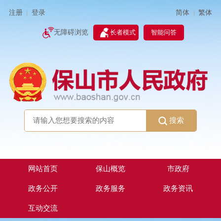
简体
繁体
注册
登录
|
|
无障碍浏览
长者模式
智能问答
搜索
网站首页
保山概览
市政府
政务公开
政务服务
政务资讯
互动交流