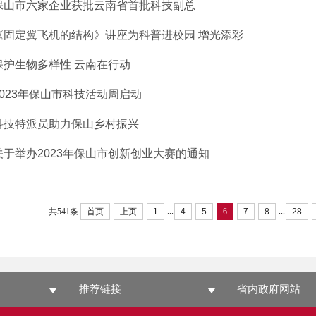
保山市六家企业获批云南省首批科技副总
《固定翼飞机的结构》讲座为科普进校园 增光添彩
保护生物多样性 云南在行动
2023年保山市科技活动周启动
科技特派员助力保山乡村振兴
关于举办2023年保山市创新创业大赛的通知
...
...
共541条
首页
上页
1
4
5
6
7
8
28
推荐链接
省内政府网站