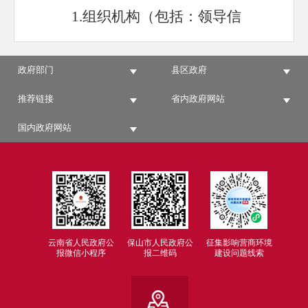
1.
组织机构（包括：领导
信
息
、机构及职能、
内设科室
）
2.
政策文件（规范性文件、其
政府部门
县区政府
他文件、政策解读）
推荐链接
省内政府网站
3.
重大决策预公开
国内政府网站
4.
重大决策听证
5.
发展规划
6.
财政信息
7.
水务工作
云南省人民政府公
保山市人民政府公
征集影响营商环境
报微信小程序
报二维码
建设问题线索
8.
河长制工作
9.
建议提案办理结果