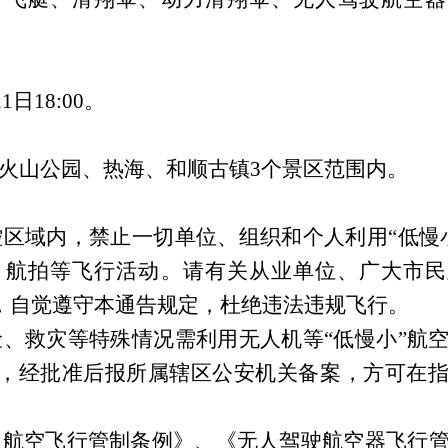
。
21
日
18
:
00
。
火山
公园
、热海、和顺古镇
3
个景区范围内。
区域内，禁止一切单位、组织和个人利用“低慢
、航拍等飞行活动。请有关从业单位、广大市民
，自觉遵守本通告规定，杜绝违法违规飞行。
、救灾等特殊情况需利用无人机等“低慢小”航
，经批准后报所属辖区公安机关备案，方可在
用航空飞行管制条例》、《无人驾驶航空器飞行