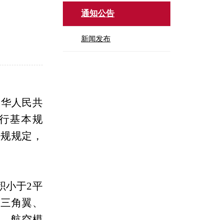
通知公告
新闻发布
中华人民共
行基本规
法规规定，
积小于
2
平
、三角翼、
、航空模