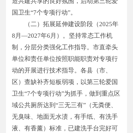
造共建共享的良好氛围，启动第三轮爱
国卫生
“
7
个专项行动
”
。
（二）
拓展延伸
建设
阶段
（
202
5
年
8
月
—
2027
年
6
月）。
坚持常态工作机
制，
分层分类
强化
工作
指导
。市直牵头
单位和责任单位按照职能职责对专项行
动的开展进行技术指导。各县（市、
区）查缺补齐短板弱项，以第三轮爱国
卫生
“
7
个专项行动
”为抓手，
做到重点区
域公共厕所达到
“三无三有”
（
无粪便、
无臭味、地面无水渍，有手纸、有洗手
液、有香薰）标准，已建洗手台完好可