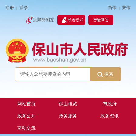
简体
繁体
注册
登录
|
|
无障碍浏览
长者模式
智能问答
搜索
网站首页
保山概览
市政府
政务公开
政务服务
政务资讯
互动交流