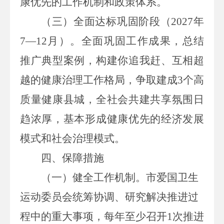
康优先的工作机制和政策体系。
（三）全面达标
巩固
阶段（
202
7
年
7
—
12
月）。
全面巩固工作成果，
总结
推广典型案例，构建你追我赶、互相超
越的健康治理工作格局，争取建成
3
个
高
质量健康县城，全社会共建共享氛围日
趋浓厚，基本形成健康优先的经济发展
模式和社会治理模式。
四、保障措施
（一）健全工作机制。
市爱国卫生
运动委员会统筹协调、研究解决推进过
程中的重大事项，每年至少召开
1
次推进