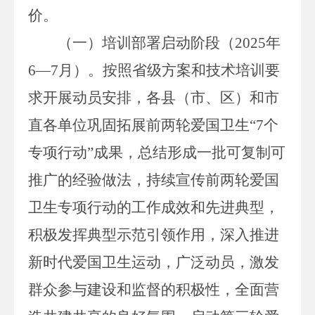
价。
（一）培训部署
启动
阶段（
202
5
年
6
—
7
月）。
按照省级方案和技术培训要
求开展动员安排，各
县（市、区）
和市
直各单位
巩固
拓展前
两轮
爱国卫生
“
7
个
专项行动
”
成果，总结形成一批可复制可
推广的经验做法，持续宣传前两轮爱国
卫生专项行动的工作成效和先进典型，
积极发挥典型示范引领作用，深入推进
新时代爱国卫生运动，广泛动员，激发
群众参与建设和监督的积极性，全面营