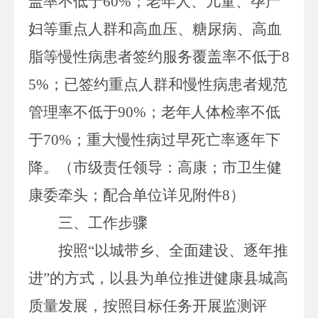
盖率不低于
60
%；老年人、儿童、孕产
妇等重点人群和高血压、糖尿病、高血
脂等慢性病患者签约服务覆盖率不低于
8
5
%；已签约重点人群和慢性病患者规范
管理率不低于
90
%；老年人体检率不低
于
70
%；重大慢性病过早死亡率逐年下
降。（
市级责任领导：高康；
市卫生健
康委牵头；配合单位详见附件
8
）
三、工作步骤
按照
“
以城带乡、
全面
建设
、
逐年推
进
”的方式，
以县为单位推进健康县城高
质量发展，按照目标任务
开展
监测
评