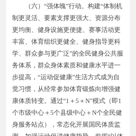
（六）
“强体魄”行动。
构建
“体制
机
制更灵活、要素支撑更强大、资源分布
更均衡、健身设施更便捷、赛事活动更
丰富、体育组织更健全、健身指导更科
学、群众参与更广泛
”的全民健身公共服
务体系，
群众
身体素质和健康水平
进一
步
提高，
“运动促健康”生活方式成为自
觉习惯，
从经常参加体育锻炼向增强健
康体质转变。
通过
“
1
＋
5
＋
N
”模式
（
即
1
个市级中心＋
5
个县级中心＋
N
个全民健
身服务站点
）
，常态化开展国民体质监