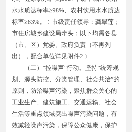
水
水质
达标率
≥
98
%、农村饮用水
水质
达
标率
≥
83
%。
﹝
市级责任领导：龚翠莲；
市住房城乡建设局牵头；以下均需各县
（市、区）党委、政府负责（不再列
出），配合单位详见附件
2
﹞
（二）
“控噪声”行动。
坚持
“统筹规
划、源头防控、分类管理、社会共治”的
原则，防治噪声污染，聚焦群众关心的
工业生产、建筑施工、交通运输、社会
生活等重点领域突出噪声污染问题，有
效减轻噪声污染，保障公众健康，保护