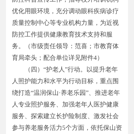
优化用眼环境，充分调动眼科疾病诊疗
质量控制中心等专业机构力量，为近视
防控工作
提供健康教育技术支持和服
务。
（
市级责任领导：
范喜；市教育体
育局牵头；配合单位详见附件
4
）
（四）
“护老人”行动。
以
提升老年
人照护能力和水平
为行动目标，
重点
围
绕打造
“
温润保山
·养老乐园”
、
推进老年
人专业照护服务
、
加强老年人医护健康
服务
、探索
建立长护险制度
、
激发社会
参与养老服务活力
5
个方面，依托保山资