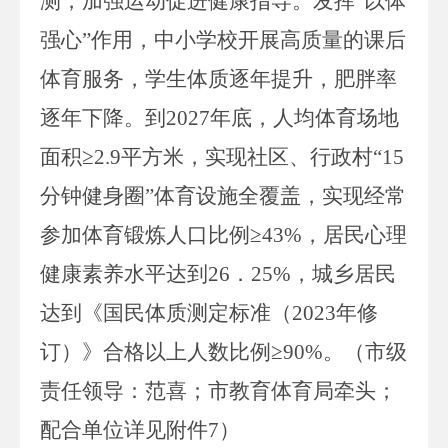
测
，
加强运动促进健康指导
。
发挥
“以体
强心”作用，中小学校开展高质量的课后
体育服务，学生体质逐年提升，肥胖率
逐年下降。
到
2027
年底，人均体育场地
面积
≥
2
.
9
平方米，实现社区、行政村
“
15
分钟健身圈
”体育设施全覆盖，实现经常
参加体育锻炼人口比例≥
43
%，居民心理
健康素养水平达到
26
．
25
%，城乡居民
达到《国民体质测定标准（
2023
年修
订）》合格以上人数比例
≥
90
%。（
市级
责任领导：
范喜；
市教育体育局牵头；
配合单位详见附件
7
）