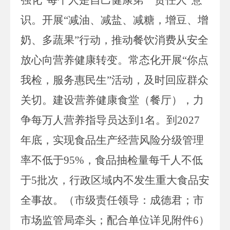
识。开展“减油、减盐、减糖，增豆、增
奶、多蔬果”行动，推动餐饮消费从安全
放心向营养健康转变。常态化开展“你点
我检，服务惠民生”活动，及时回应群众
关切。建设营养健康食堂（餐厅），力
争每万人营养指导员达到
1
名。
到
2027
年底，实现食品生产经营风险分级管理
率不低于
95
%，食品抽检量每千人不低
于
5
批次，行政区域内不发生重大食品安
全事故。
（
市级责任领导：成德君；市
市场监管局牵头；配合单位详见附件
6
）