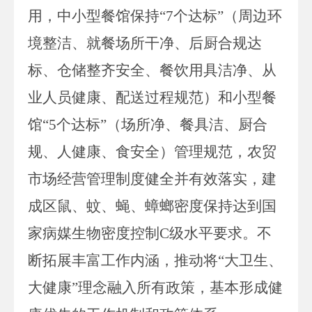
用，中小型餐馆保持
“
7
个达标
”（周边环
境整洁、就餐场所干净、后厨合规达
标、仓储整齐安全、餐饮用具洁净、从
业人员健康、配送过程规范）和
小型餐
馆
“
5
个达标
”（场所净、餐具洁、厨合
规、人健康、食安全）管理规范，农贸
市场经营管理制度健全并有效落实
，建
成区鼠、蚊、蝇、蟑螂密度保持达到国
家病媒生物密度控制
C
级水平要求
。
不
断拓展
丰富
工作内
涵，推动将
“大卫生、
大健康”理念融入所有政策，基本形成健