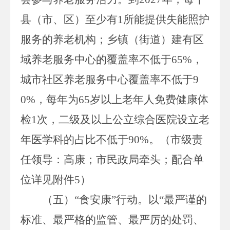
县（市、区）至少有
1
所
能
提供失能照护
服务
的
养老机构
；
乡镇（街道）建有区
域养老服务中心的覆盖率不低于
65
%
，
城市社区养老服务中心覆盖率不低于
9
0
%，每年为
65
岁以上老年人免费健康体
检
1
次，
二级及以上公立综合医院设立老
年医学科
的占比不低于
90
%
。
（
市级责
任领导：高康；市民政局牵头；配合单
位详见附件
5
）
（五）
“食安康”行动。
以
“最严谨的
标准、最严格的监管、最严厉的处罚、