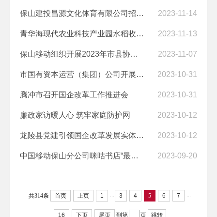
保山建投昌源文化体育有限公司招聘公告
2023-11-14
青华海现代农业科技产业园水稻收割完成
2023-11-13
保山移动组织开展2023年市县协同通信应急演练
2023-11-07
市国有资本运营（集团）公司开展“赓续红色血脉，弘扬民族精神”主题党...
2023-10-31
腾冲市召开国企改革工作推进会
2023-10-31
廉政家访暖人心 筑牢家庭防护网
2023-10-12
龙陵县党建引领国企改革发展实体经济取得新突破
2023-10-12
中国移动保山分公司咪咕书店“最美阅读空间”
2023-09-20
...
...
共314条
首页
上页
1
3
4
5
6
7
16
下页
尾页
到第
页
跳转