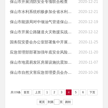
保山市开展消防安全专项联合检查
2020-12-21
保山市水利系统积极参加全省水利安全生产暨水利强监管工作专题视频会
2020-12-21
保山市能源局对中缅油气管道保山段两处跨越开展安全督导检查
2020-12-19
保山市开展公路隧道火灾救援实战综合演练
2020-12-12
国务院安委会办公室部署集中开展冬春火灾防控
2020-11-25
应急管理部部署加强年底安全风险防范 通报四类生产安全高风险项目企业
2020-11-20
保山市地震易发区房屋设施抗震加固改造实施方案
2020-11-07
保山市自然灾害应急管理委员会办公室转发省关于做好十九届五中全会及年...
2020-10-26
共119条
首页
上页
1
2
3
4
5
6
下页
尾页
到第
页
跳转