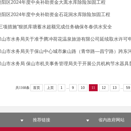
隆阳区2024年度中央补助资金大蒿水库除险加固工程
隆阳区2024年度中央补助资金石花洞水库除险加固工程
“三项措施”狠抓库塘蓄水超额完成任务确保冬春供水安全
保山市水务局关于准予腾冲荷花温泉旅游有限公司延续取水许可申请
保山市水务局关于保山中心城市象山路（青华路—昌宁路）跨东河桥
保山市水务局 保山市机关事务管理局关于开展公共机构节水器具普及
...
...
共1168条
首页
上页
1
9
10
11
12
13
59
推荐链接
省内政府网站